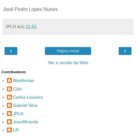
José Pedro Lopes Nunes
JPLN
à(s)
11:53
‹
›
Página inicial
Ver a versão da Web
Contribuidores
Blasfémias
CAA
Carlos Loureiro
Gabriel Silva
JPLN
JoaoMiranda
LR