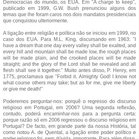
Democracias do mundo, os EUA. Em "A charge to keep",
publicado em 1999, G.W. Bush prenunciou alguns dos
temas que lhe foram caros nos dois mandatos presidenciais
que conquistou ulteriormente.
A ligação entre religião e política não se iniciou em 1999, no
caso dos EUA. Para M.L. King, discursando em 1963: "I
have a dream that one day every valley shall be exalted, and
every hill and mountain shall be made low, the rough places
will be made plain, and the crooked places will be made
straight; and the glory of the Lord shall be revealed and all
flesh shall see it together." Muito antes disso, P. Henry, em
1775, proclamava que "Forbid it, Almighty God! I know not
what course others may take; but as for me, give me liberty
or give me death!"
Poderemos perguntar-nos: porquê o regresso do discurso
religioso em Portugal, em 2006? Uma segunda reflexão,
contudo, poderá encaminhar-nos para a pergunta certa:
porque razão só em 2006 regressou o discurso religioso em
Portugal? De facto, em grande parte da nossa História, tal
como notou A. de Quental, a ligação entre poder político e
poder religioso foi, sem dúvida, importante. Para além disso,