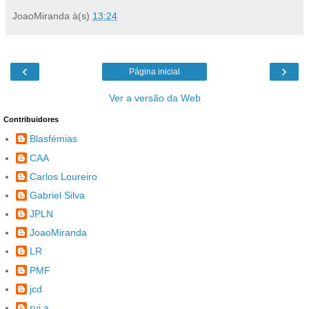
JoaoMiranda
à(s)
13:24
‹
›
Página inicial
Ver a versão da Web
Contribuidores
Blasfémias
CAA
Carlos Loureiro
Gabriel Silva
JPLN
JoaoMiranda
LR
PMF
jcd
rui a.