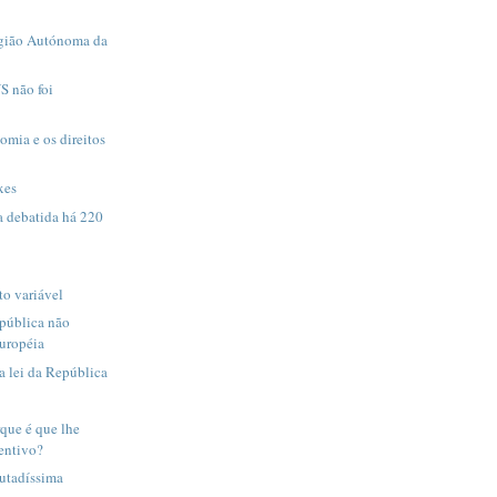
egião Autónoma da
S não foi
omia e os direitos
xes
a debatida há 220
to variável
pública não
européia
a lei da República
rque é que lhe
entivo?
utadíssima