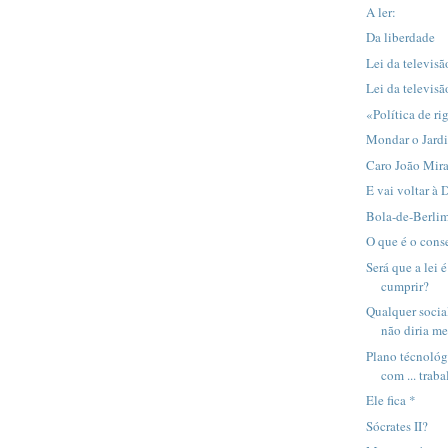
A ler:
Da liberdade
Lei da televisã
Lei da televisã
«Política de ri
Mondar o Jard
Caro João Mir
E vai voltar à
Bola-de-Berli
O que é o cons
Será que a lei
cumprir?
Qualquer social
não diria m
Plano técnoló
com ... traba
Ele fica *
Sócrates II?