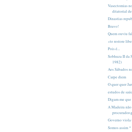
Vasectomias no
ditatorial de
Dinastias repu
Bravo!
Quem ouviu fal
«to restore lib
Pois é...
Sobhuza II da 
1982)
Aos Sábados n
Carpe diem
O quer quer Ja
estudos de saú
Digam-me que 
A Madeira não 
procurador-g
Governo viola 
Somos assim *