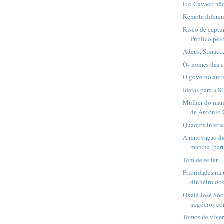
E o Cavaco não
Remota difere
Risco de captu
Público pelos
Adeus, Simão..
Os nomes das c
O governo ant
Ideias para a S
Mulher do mand
de António C
Quadros interac
A renovação da
marcha (par
Tem de se ler
Prioridades na 
dinheiro dos
Oxalá José Sóc
negócios c
Temos de vive