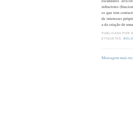
escândalos
descon
infractores (funcio
os que tem contact
de interesses própr
a da criação de uma
PUBLICADA POR
G
ETIQUETAS:
BOLO
Mensagem mais rec