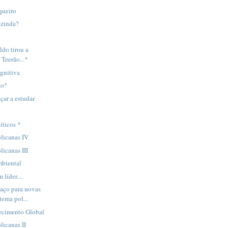
queiro
.zinda?
a
ldo tirou a
 Teerão...*
gnitiva
ão*
ar a estudar
íticos *
blicanas IV
licanas III
mbiental
líder....
aço para novas
tema pol...
cimento Global
licanas II