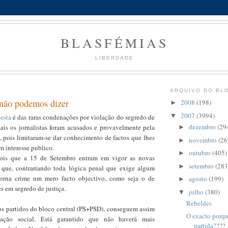
BLASFÉMIAS
LIBERDADE
ARQUIVO DO BL
não podemos dizer
2008
(198)
►
2007
(3994)
▼
,
esta
é das raras condenações por violação do segredo de
dezembro
(29
ais os jornalistas foram acusados e provavelmente pela
►
, pois limitaram-se dar conhecimento de factos que lhes
novembro
(26
►
m interesse publico.
outubro
(405)
►
pois que a 15 de Setembro entram em vigor as novas
setembro
(283
►
 que, contrariando toda lógica penal que exige algum
torna crime um mero facto objectivo, como seja o de
agosto
(199)
►
s em segredo de justiça.
julho
(380)
▼
Rebeldes
 os partidos do bloco central (PS+PSD), conseguem assim
O exacto porqu
ção social. Está garantido que não haverá mais
partida????