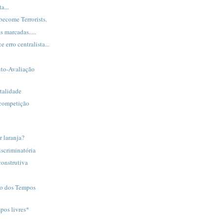
a...
ecome Terrorists.
as marcadas.....
 erro centralista...
uto-Avaliação
l
atalidade
 competição
r laranja?
iscriminatória
onstrutiva
o dos Tempos
mpos livres*