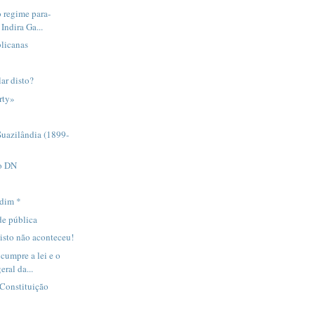
 regime para-
 Indira Ga...
blicanas
ar disto?
erty»
Suazilândia (1899-
o DN
rdim *
de pública
isto não aconteceu!
cumpre a lei e o
eral da...
Constituição