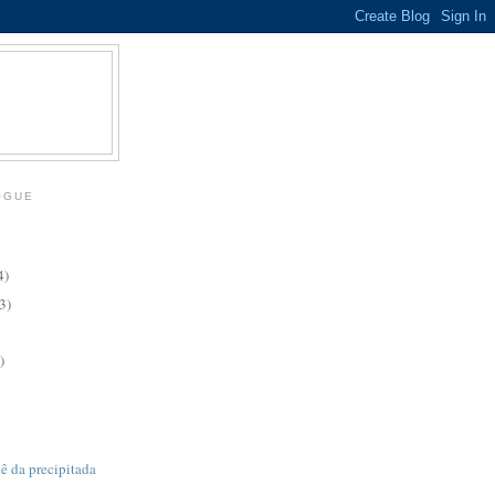
OGUE
4)
3)
)
ê da precipitada