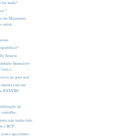
 faz nada?
nça *
ra do Ministério
 autar...
.
oisas
ropofóbico*
illy Season
atário financeiro
osta i...
tivos no país real
 direita está em
te XXXVIII)
utilização do
 contribu...
rates não tenha tido
om o BCP
r com o que temos