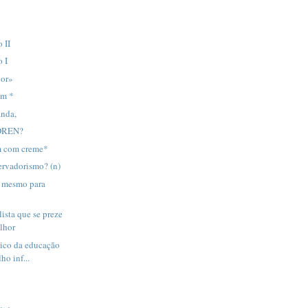
o II
o I
gor»
im *
anda,
 DREN?
m com creme*
ervadorismo? (n)
 é mesmo para
ista que se preze
elhor
gico da educação
lho inf...