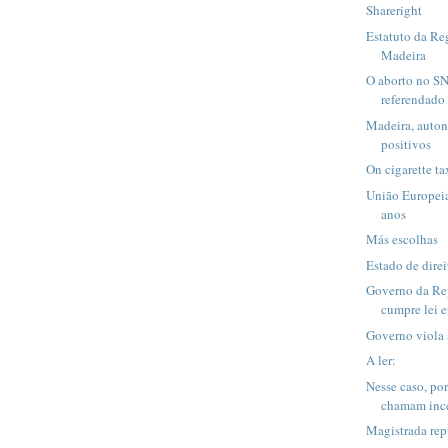
Shareright
Estatuto da R
Madeira
O aborto no SN
referendado
Madeira, auton
positivos
On cigarette ta
União Europei
anos
Más escolhas
Estado de direi
Governo da Re
cumpre lei 
Governo viola 
A ler:
Nesse caso, po
chamam inc
Magistrada rep