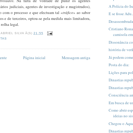
trolados
. Na falta de vontade de punir os agentes
A Polícia do Is
nários judiciais, agentes de investigação e magistrados),
o com o processo e que efectuam tal «
tráfico
» ao sabor
E se fosse Adu.
ios e de terceiros, optou-se pela medida mais limitadora,
Desassombrad
 rolha legal.
Cristiano Rona
ABRIEL SILVA
À(S)
21:55
camisola em
TAS
Dissonância co
história de ver
Já podem começ
ente
Página inicial
Mensagem antiga
Posta do dia:
Lições para pol
Dinastias repu
Dinastias repub
Consciência a
Em busca de um 
Como abrir esp
ideias no sis
Chegou o Aque
Dinastias repub