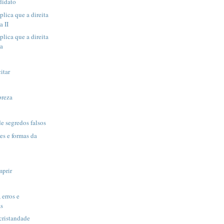
didato
lica que a direita
a II
lica que a direita
da
citar
breza
e segredos falsos
es e formas da
mprir
 erros e
as
cristandade