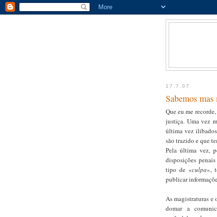
17.7.07
Sabemos mas 
Que eu me recorde
justiça. Uma vez m
última vez ilibados
são trazido e que te
Pela última vez, 
disposições penais
tipo de «
culpa
», 
publicar informaçõe
As magistraturas e
domar a comunica