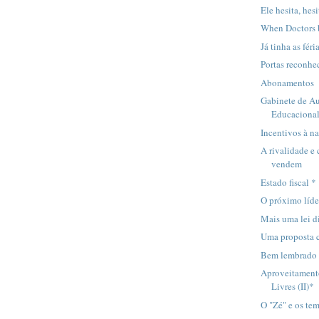
Ele hesita, hesit
When Doctors b
Já tinha as féri
Portas reconhece
Abonamentos
Gabinete de A
Educaciona
Incentivos à n
A rivalidade e
vendem
Estado fiscal *
O próximo líde
Mais uma lei d
Uma proposta c
Bem lembrado
Aproveitament
Livres (II)*
O "Zé" e os te